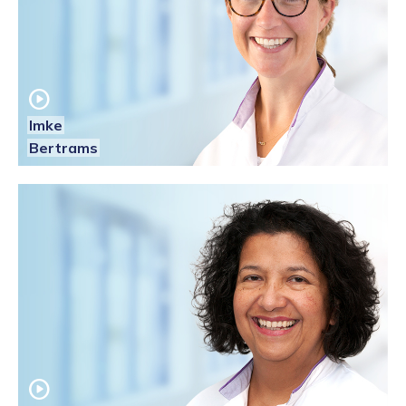
play_circle
Imke
Bertrams
play_circle