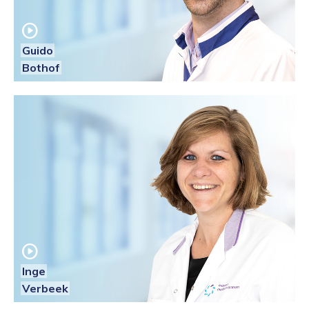
play_circle
Guido
Bothof
play_circle
Inge
Verbeek