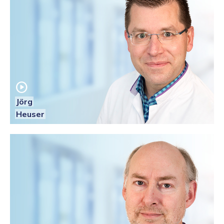
play_circle
Jörg
Heuser