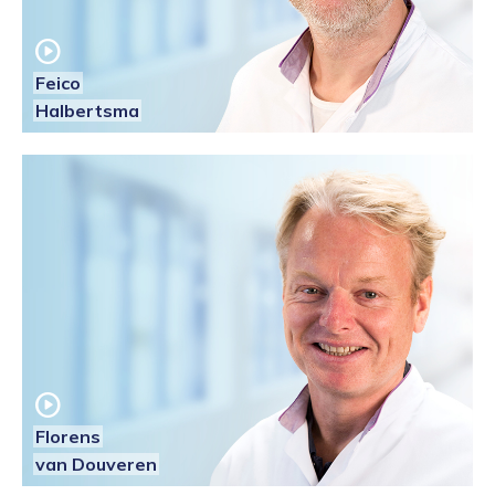
play_circle
Feico
Halbertsma
play_circle
Florens
van Douveren