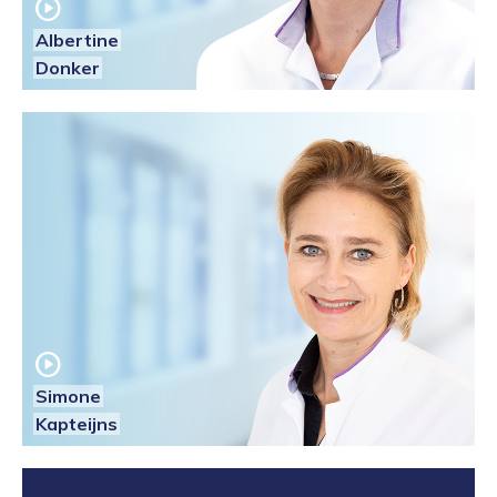
play_circle
Albertine
Donker
play_circle
Simone
Kapteijns