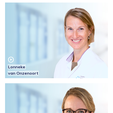
play_circle
Lonneke
van Onzenoort