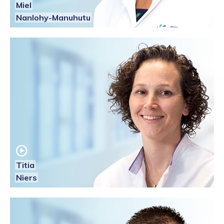
Miel
Nanlohy-Manuhutu
play_circle
Titia
Niers