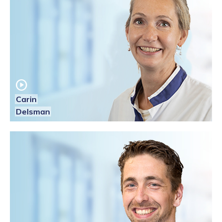
play_circle
Carin
Delsman