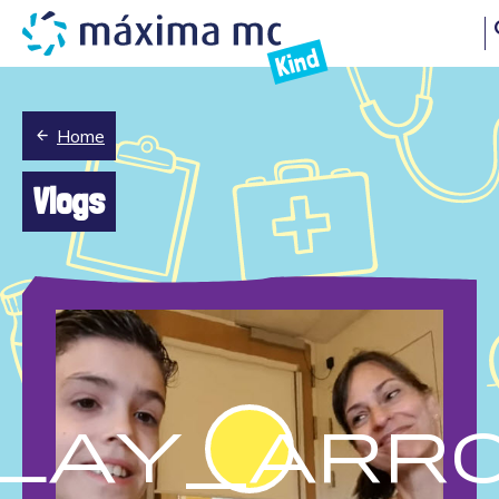
s
Kind
Home
Vlogs
lay_arr